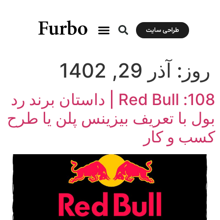
طراحی سایت
روز:
آذر 29, 1402
108: Red Bull | داستان برند رد
بول با تعریف بیزینس پلن یا طرح
کسب و کار