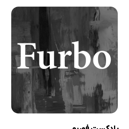
پادکست فوربو