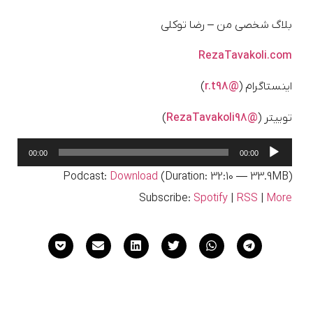
بلاگ شخصی من – رضا توکلی
RezaTavakoli.com
اینستاگرام (
@r.t98
)
توییتر (
@RezaTavakoli98
)
پخش‌کننده
00:00
00:00
صوت
Podcast:
Download
(Duration: 32:10 — 33.9MB)
Subscribe:
Spotify
|
RSS
|
More