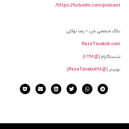
https://furbodm.com/podcast/
بلاگ شخصی من – رضا توکلی
RezaTavakoli.com
اینستاگرام (
@r.t98
)
توییتر (
@RezaTavakoli98
)