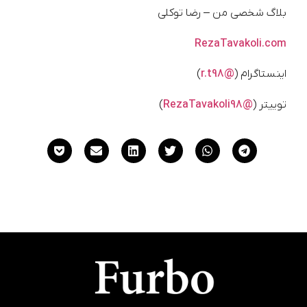
بلاگ شخصی من – رضا توکلی
RezaTavakoli.com
اینستاگرام (
@r.t98
)
توییتر (
@RezaTavakoli98
)