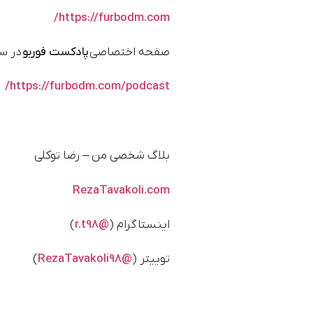
https://furbodm.com/
صفحه اختصاصی
پادکست فوربو
در س
https://furbodm.com/podcast/
بلاگ شخصی من – رضا توکلی
RezaTavakoli.com
اینستاگرام (
@r.t98
)
توییتر (
@RezaTavakoli98
)