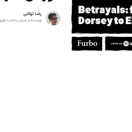
رضا توکلی
نویسنده و میزبان پادکست فوربو