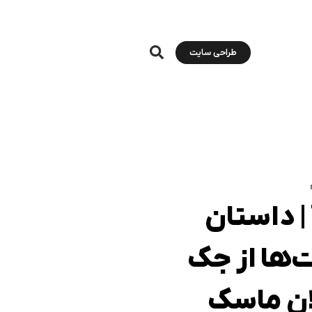
طراحی سایت
114: Twitter | داستان
ت‌ها از جک
لان ماسک