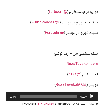
فوربو در اینستاگرام (
@furbodm
)
پادکست فوربو در توییتر (
@FurboPodcast
)
سایت فوربو در توییتر (
@Furbodm
)
بلاگ شخصی من – رضا توکلی
RezaTavakoli.com
اینستاگرام (
@r.t98
)
توییتر (
@RezaTavakoli98
)
پخش‌کننده
00:00
00:00
صوت
Podcast:
Download
(Duration: 17:53 — 19.6MB)