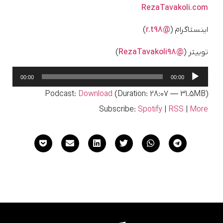
RezaTavakoli.com
اینستاگرام (
@r.t98
)
توییتر (
@RezaTavakoli98
)
پخش‌کننده
00:00
00:00
صوت
Podcast:
Download
(Duration: 28:07 — 31.5MB)
Subscribe:
Spotify
|
RSS
|
More