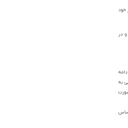
 خود
 و در
دامه
ی به
صورت
اساس