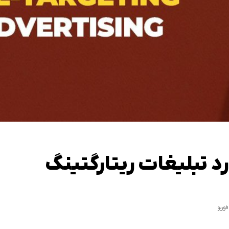
د تبلیغات ریتارگتینگ
وربو