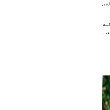
بران
نیم.
 قیف