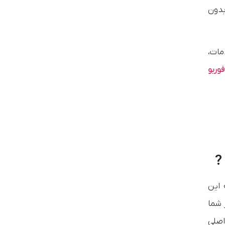
 بدون
مات،
وربو
?
 این
 شما
اصلی