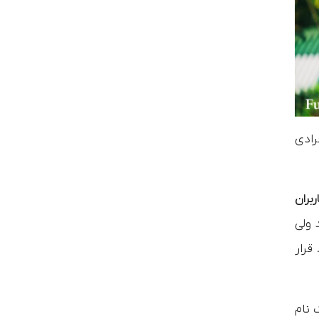
فرادی
بران
 ولی
قرار
 نام