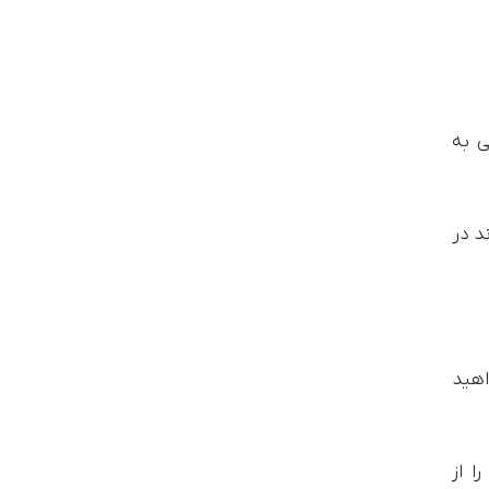
 به
د در
اهید
ا از