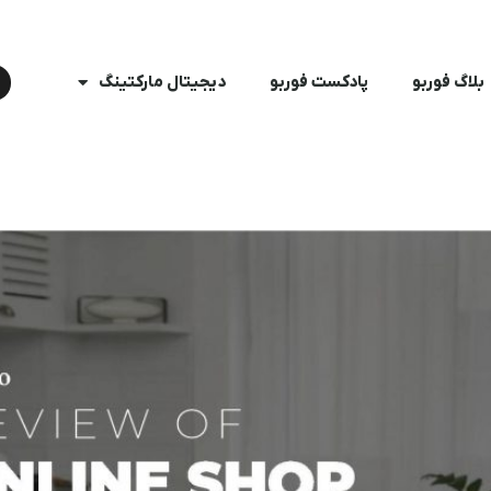
بلاگ فوربو
پادکست فوربو
دیجیتال مارکتینگ