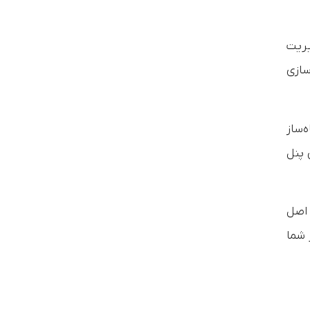
یریت
سازی
‌ساز
ش پنل
 اصل
 شما