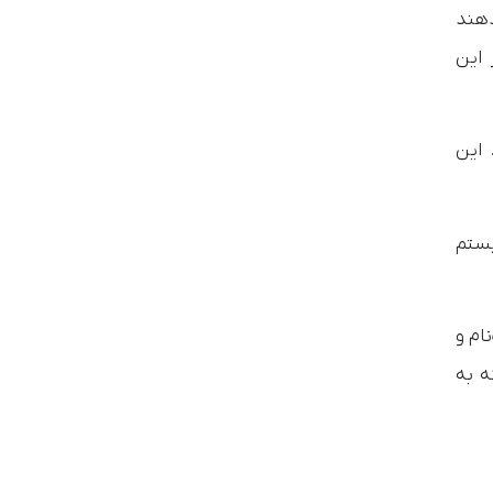
دهند
 این
 این
یستم
ام و
ه به