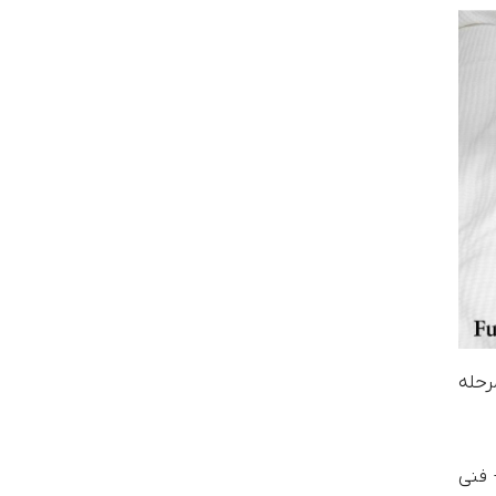
رحله
 فنی