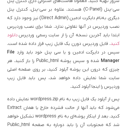
سرور تهیه کنید. معمولا هاست‌های اشتراکی داری کنترل پنل
سی-پنل (C-Panel) هستند. علاوه بر سی-پنل، کنترل پنل
دیگری به‌نام دایکرت ادمین (Direct Admin) نیز وجود دارد که
نصب وردپرس در آنها تفاوتی ندارد. شما برای نصب وردپرس
ابتدا باید آخرین نسخه آن را از سایت رسمی وردپرس
دانلود
کنید
. فایل وردپرس دورن یک فایل زیپ قرار داده شده است.
سپس در دایرکت ادمین و یا سی پنل خود باید وارد
File
Manager
شده و سپس پوشه Public_html را باز کنید. هر
چیزی که درون این پوشه آپلود کنید، بر روی صفحه اصلی
سایت شما نمایش داده خواهد شد، پس باید فایل زیپ
وردپرس را اینجا آپلود کنید.
پس از آپلود یک فایل زیپ به نام wordpress.zip نمایش داده
می‌شود که باید آنها از حالت فشرده خارج یا همان Extract
کنید. بعد از اینکار پوشه‌ای به نام wordpress تشکیل خواهد
شد که محتویات آن را باید دوباره به صفحه Public_html