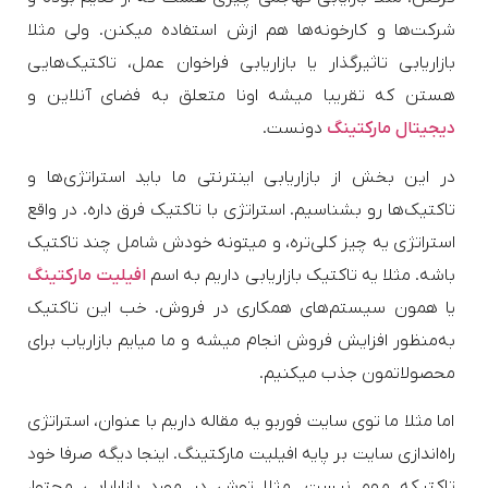
شرکت‌ها و کارخونه‌ها هم ازش استفاده میکنن. ولی مثلا
بازاریابی تاثیرگذار یا بازاریابی فراخوان عمل، تاکتیک‌هایی
هستن که تقریبا میشه اونا متعلق به فضای آنلاین و
دیجیتال مارکتینگ
دونست.
در این بخش از بازاریابی اینترنتی ما باید استراتژی‌ها و
تاکتیک‌ها رو بشناسیم. استراتژی با تاکتیک فرق داره. در واقع
استراتژی یه چیز کلی‌تره، و میتونه خودش شامل چند تاکتیک
باشه. مثلا یه تاکتیک بازاریابی داریم به اسم
افیلیت مارکتینگ
یا همون سیستم‌های همکاری در فروش. خب این تاکتیک
به‌منظور افزایش فروش انجام میشه و ما میایم بازاریاب برای
محصولاتمون جذب میکنیم.
اما مثلا ما توی سایت فوربو یه مقاله داریم با عنوان، استراتژی
راه‌اندازی سایت بر پایه افیلیت مارکتینگ. اینجا دیگه صرفا خود
تاکتیکه مهم نیست. مثلا توش در مورد بازارایابی محتوا،